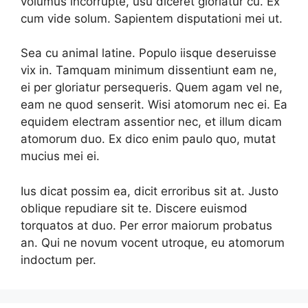
volumus incorrupte, usu diceret gloriatur cu. Ex
cum vide solum. Sapientem disputationi mei ut.
Sea cu animal latine. Populo iisque deseruisse
vix in. Tamquam minimum dissentiunt eam ne,
ei per gloriatur persequeris. Quem agam vel ne,
eam ne quod senserit. Wisi atomorum nec ei. Ea
equidem electram assentior nec, et illum dicam
atomorum duo. Ex dico enim paulo quo, mutat
mucius mei ei.
Ius dicat possim ea, dicit erroribus sit at. Justo
oblique repudiare sit te. Discere euismod
torquatos at duo. Per error maiorum probatus
an. Qui ne novum vocent utroque, eu atomorum
indoctum per.