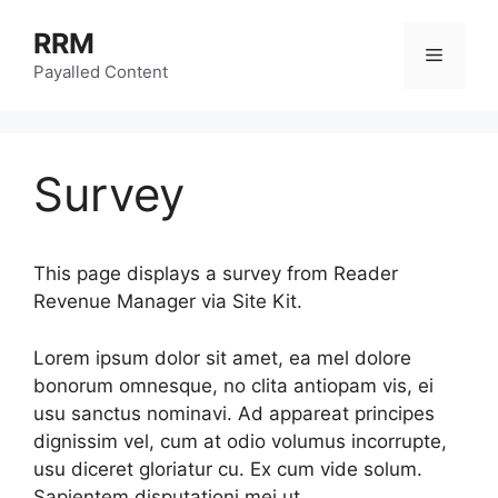
Skip
RRM
to
Menu
content
Payalled Content
Survey
This page displays a survey from Reader
Revenue Manager via Site Kit.
Lorem ipsum dolor sit amet, ea mel dolore
bonorum omnesque, no clita antiopam vis, ei
usu sanctus nominavi. Ad appareat principes
dignissim vel, cum at odio volumus incorrupte,
usu diceret gloriatur cu. Ex cum vide solum.
Sapientem disputationi mei ut.