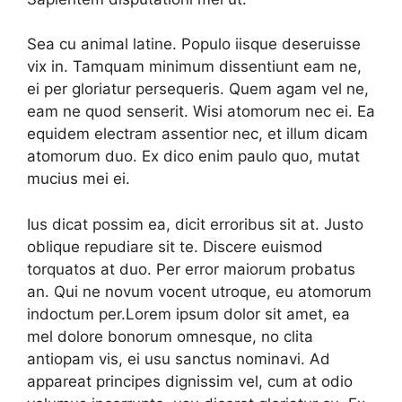
Sea cu animal latine. Populo iisque deseruisse
vix in. Tamquam minimum dissentiunt eam ne,
ei per gloriatur persequeris. Quem agam vel ne,
eam ne quod senserit. Wisi atomorum nec ei. Ea
equidem electram assentior nec, et illum dicam
atomorum duo. Ex dico enim paulo quo, mutat
mucius mei ei.
Ius dicat possim ea, dicit erroribus sit at. Justo
oblique repudiare sit te. Discere euismod
torquatos at duo. Per error maiorum probatus
an. Qui ne novum vocent utroque, eu atomorum
indoctum per.Lorem ipsum dolor sit amet, ea
mel dolore bonorum omnesque, no clita
antiopam vis, ei usu sanctus nominavi. Ad
appareat principes dignissim vel, cum at odio