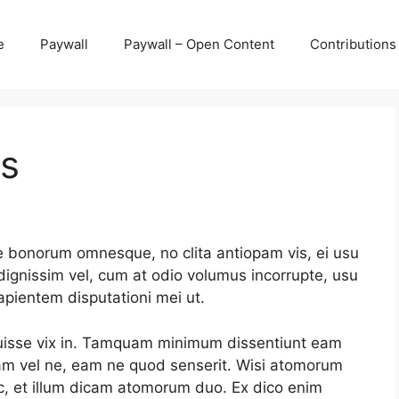
e
Paywall
Paywall – Open Content
Contributions
ns
e bonorum omnesque, no clita antiopam vis, ei usu
dignissim vel, cum at odio volumus incorrupte, usu
apientem disputationi mei ut.
ruisse vix in. Tamquam minimum dissentiunt eam
gam vel ne, eam ne quod senserit. Wisi atomorum
c, et illum dicam atomorum duo. Ex dico enim