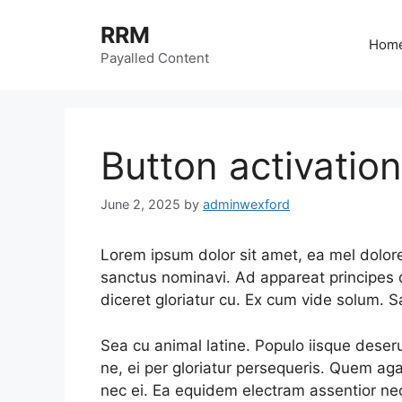
Skip
RRM
to
Hom
content
Payalled Content
Button activatio
June 2, 2025
by
adminwexford
Lorem ipsum dolor sit amet, ea mel dolor
sanctus nominavi. Ad appareat principes 
diceret gloriatur cu. Ex cum vide solum. S
Sea cu animal latine. Populo iisque dese
ne, ei per gloriatur persequeris. Quem a
nec ei. Ea equidem electram assentior ne